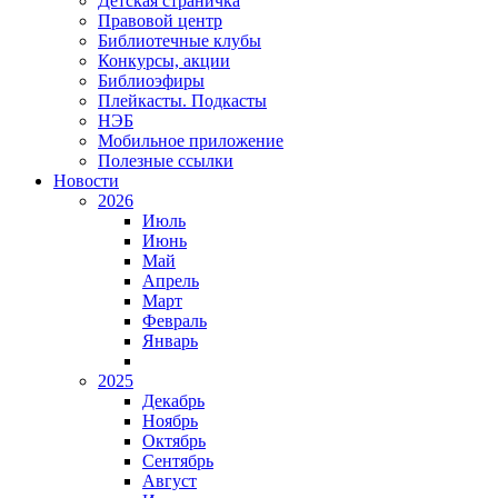
Детская страничка
Правовой центр
Библиотечные клубы
Конкурсы, акции
Библиоэфиры
Плейкасты. Подкасты
НЭБ
Мобильное приложение
Полезные ссылки
Новости
2026
Июль
Июнь
Май
Апрель
Март
Февраль
Январь
2025
Декабрь
Ноябрь
Октябрь
Сентябрь
Август