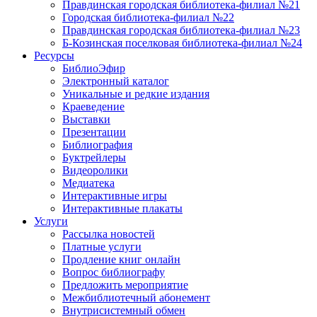
Правдинская городская библиотека-филиал №21
Городская библиотека-филиал №22
Правдинская городская библиотека-филиал №23
Б-Козинская поселковая библиотека-филиал №24
Ресурсы
БиблиоЭфир
Электронный каталог
Уникальные и редкие издания
Краеведение
Выставки
Презентации
Библиография
Буктрейлеры
Видеоролики
Медиатека
Интерактивные игры
Интерактивные плакаты
Услуги
Рассылка новостей
Платные услуги
Продление книг онлайн
Вопрос библиографу
Предложить мероприятие
Межбиблиотечный абонемент
Внутрисистемный обмен