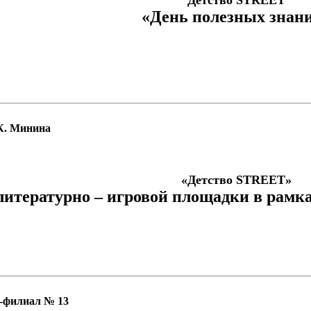
Детство STREET
«День полезных знан
 К. Минина
«Детство STREET»
литературно – игровой площадки в рамк
а-филиал № 13