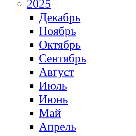
2025
Декабрь
Ноябрь
Октябрь
Сентябрь
Август
Июль
Июнь
Май
Апрель