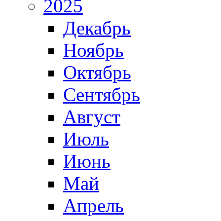
2025
Декабрь
Ноябрь
Октябрь
Сентябрь
Август
Июль
Июнь
Май
Апрель