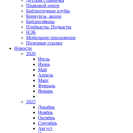
Детская страничка
Правовой центр
Библиотечные клубы
Конкурсы, акции
Библиоэфиры
Плейкасты. Подкасты
НЭБ
Мобильное приложение
Полезные ссылки
Новости
2026
Июль
Июнь
Май
Апрель
Март
Февраль
Январь
2025
Декабрь
Ноябрь
Октябрь
Сентябрь
Август