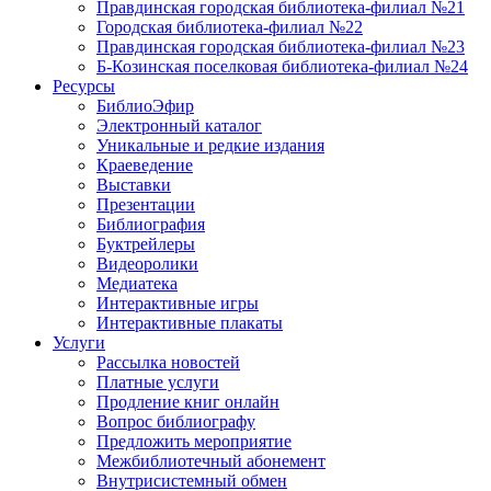
Правдинская городская библиотека-филиал №21
Городская библиотека-филиал №22
Правдинская городская библиотека-филиал №23
Б-Козинская поселковая библиотека-филиал №24
Ресурсы
БиблиоЭфир
Электронный каталог
Уникальные и редкие издания
Краеведение
Выставки
Презентации
Библиография
Буктрейлеры
Видеоролики
Медиатека
Интерактивные игры
Интерактивные плакаты
Услуги
Рассылка новостей
Платные услуги
Продление книг онлайн
Вопрос библиографу
Предложить мероприятие
Межбиблиотечный абонемент
Внутрисистемный обмен