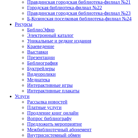
Правдинская городская библиотека-филиал №21
Городская библиотека-филиал №22
Правдинская городская библиотека-филиал №23
Б-Козинская поселковая библиотека-филиал №24
Ресурсы
БиблиоЭфир
Электронный каталог
Уникальные и редкие издания
Краеведение
Выставки
Презентации
Библиография
Буктрейлеры
Видеоролики
Медиатека
Интерактивные игры
Интерактивные плакаты
Услуги
Рассылка новостей
Платные услуги
Продление книг онлайн
Вопрос библиографу
Предложить мероприятие
Межбиблиотечный абонемент
Внутрисистемный обмен