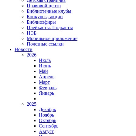
Детская страничка
Правовой центр
Библиотечные клубы
Конкурсы, акции
Библиоэфиры
Плейкасты. Подкасты
НЭБ
Мобильное приложение
Полезные ссылки
Новости
2026
Июль
Июнь
Май
Апрель
Март
Февраль
Январь
2025
Декабрь
Ноябрь
Октябрь
Сентябрь
Август