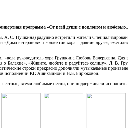
онцертная программа «От всей души с поклоном и любовью..
им. А. С. Пушкина) радушно встретили жители Специализирован
«Дома ветеранов» и коллектив хора – давние друзья, ежегодно
.»вела руководитель хора Грушкина Любовь Валерьевна. Для зр
 о Балахне», «Живите, любите и радуйтесь солнцу». Л. В. Гр
этические строки прекрасно дополняли музыкальные произведе
в исполнении Р.Г. Ашихминой и Н.Б. Бирюковой.
известные, всеми любимые песни, они поддерживали исполнител