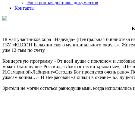
Электронная доставка документов
Контакты
К
18 мая участников хора «Надежда» (Центральная библиотека 
ГБУ «КЦСОН Балахнинского муниципального округа». Жители 
уже 12-тым по счету.
Концертную программу «От всей души с поклоном и любовью..
может быть лучше России», «Льются песни крылатые», «Песня
И.Самариной-Лабиринт«Сегодня Бог проснулся очень рано».По
ужасам войны…» Н.Некрасоваи «Лошади в океане» Б.Слуцкого
Зрители не могли остаться равнодушными, когда исполнялись 