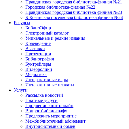
Правдинская городская библиотека-филиал №21
Городская библиотека-филиал №22
Правдинская городская библиотека-филиал №23
Б-Козинская поселковая библиотека-филиал №24
Ресурсы
БиблиоЭфир
Электронный каталог
Уникальные и редкие издания
Краеведение
Выставки
Презентации
Библиография
Буктрейлеры
Видеоролики
Медиатека
Интерактивные игры
Интерактивные плакаты
Услуги
Рассылка новостей
Платные услуги
Продление книг онлайн
Вопрос библиографу
Предложить мероприятие
Межбиблиотечный абонемент
Внутрисистемный обмен