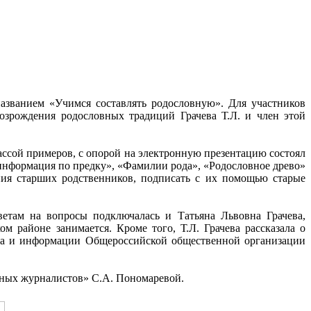
азванием «Учимся составлять родословную». Для участников
озрождения родословных традиций Грачева Т.Л. и член этой
ассой примеров, с опорой на электронную презентацию состоял
 информация по предку», «Фамилии рода», «Родословное древо»
ния старших родственников, подписать с их помощью старые
етам на вопросы подключалась и Татьяна Львовна Грачева,
м районе занимается. Кроме того, Т.Л. Грачева рассказала о
ска и информации Общероссийской общественной организации
 юных журналистов» С.А. Пономаревой.