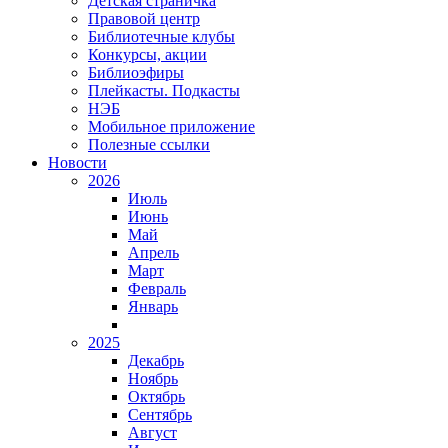
Детская страничка
Правовой центр
Библиотечные клубы
Конкурсы, акции
Библиоэфиры
Плейкасты. Подкасты
НЭБ
Мобильное приложение
Полезные ссылки
Новости
2026
Июль
Июнь
Май
Апрель
Март
Февраль
Январь
2025
Декабрь
Ноябрь
Октябрь
Сентябрь
Август