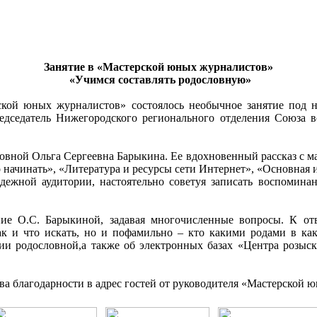
Занятие в «Мастерской юных журналистов»
«Учимся составлять родословную»
кой юных журналистов» состоялось необычное занятие под н
дседатель Нижегородского регионального отделения Союза в
овной Ольга Сергеевна Барыкина. Ее вдохновенный рассказ с м
о начинать», «Литература и ресурсы сети Интернет», «Основная
одежной аудитории, настоятельно советуя записать воспомина
 О.С. Барыкиной, задавая многочисленные вопросы. К отв
к и что искать, но и пофамильно – кто какими родами в како
нии родословной,а также об электронных базах «Центра розы
ова благодарности в адрес гостей от руководителя «Мастерской