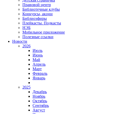
Детская страничка
Правовой центр
Библиотечные клубы
Конкурсы, акции
Библиоэфиры
Плейкасты. Подкасты
НЭБ
Мобильное приложение
Полезные ссылки
Новости
2026
Июль
Июнь
Май
Апрель
Март
Февраль
Январь
2025
Декабрь
Ноябрь
Октябрь
Сентябрь
Август