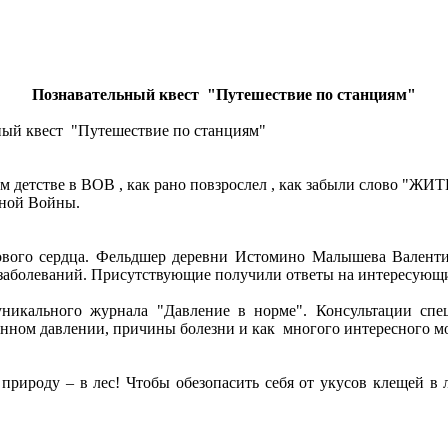
Познавательный квест "Путешествие по станциям"
ьный квест "Путешествие по станциям"
ём детстве в ВОВ , как рано повзрослел , как забыли слово "ЖИ
нной Войны.
ового сердца. Фельдшер деревни Истомино Малышева Валентина
заболеваний. Присутствующие получили ответы на интересующи
никального журнала "Давление в норме". Консультации спе
ом давлении, причины болезни и как многого интересного мож
 природу – в лес! Чтобы обезопасить себя от укусов клещей в 