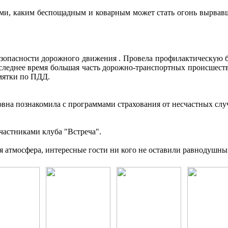
, каким беспощадным и коварным может стать огонь вырвавши
зопасности дорожного движения . Провела профилактическую бе
оследнее время большая часть дорожно-транспортных происшеств
мятки по ПДД.
 познакомила с программами страхования от несчастных случ
частниками клуба "Встреча".
 атмосфера, интересные гости ни кого не оставили равнодушны