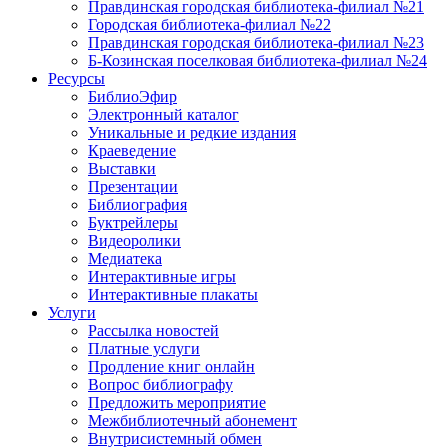
Правдинская городская библиотека-филиал №21
Городская библиотека-филиал №22
Правдинская городская библиотека-филиал №23
Б-Козинская поселковая библиотека-филиал №24
Ресурсы
БиблиоЭфир
Электронный каталог
Уникальные и редкие издания
Краеведение
Выставки
Презентации
Библиография
Буктрейлеры
Видеоролики
Медиатека
Интерактивные игры
Интерактивные плакаты
Услуги
Рассылка новостей
Платные услуги
Продление книг онлайн
Вопрос библиографу
Предложить мероприятие
Межбиблиотечный абонемент
Внутрисистемный обмен