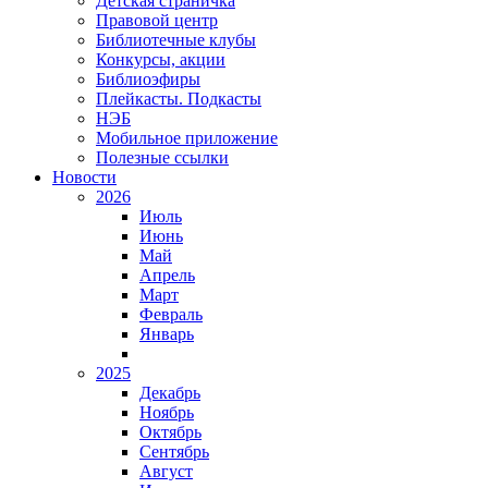
Детская страничка
Правовой центр
Библиотечные клубы
Конкурсы, акции
Библиоэфиры
Плейкасты. Подкасты
НЭБ
Мобильное приложение
Полезные ссылки
Новости
2026
Июль
Июнь
Май
Апрель
Март
Февраль
Январь
2025
Декабрь
Ноябрь
Октябрь
Сентябрь
Август