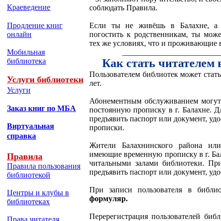
Краеведение
соблюдать Правила.
Продление книг
Если ты не живёшь в Балахне, а 
онлайн
погостить к родственникам, ты може
тех же условиях, что и проживающие в
Мобильная
_________________________
библиотека
Как стать читателем 
Пользователем библиотек может стать
Услуги библиотеки
лет.
Услуги
Абонементным обслуживанием могут 
Заказ книг по МБА
постоянную прописку в г. Балахне. Д
предъявить паспорт или документ, уд
Виртуальная
прописки.
справка
Жители Балахнинского района или
имеющие временную прописку в г. Бал
Правила
читальными залами библиотеки. При
Правила пользования
предъявить паспорт или документ, уд
библиотекой
При записи пользователя в библи
Центры и клубы в
формуляр.
библиотеках
Перерегистрация пользователей библ
Права читателя