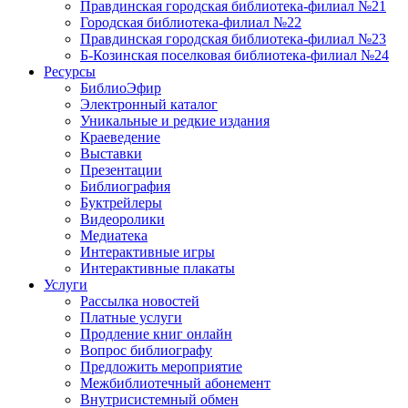
Правдинская городская библиотека-филиал №21
Городская библиотека-филиал №22
Правдинская городская библиотека-филиал №23
Б-Козинская поселковая библиотека-филиал №24
Ресурсы
БиблиоЭфир
Электронный каталог
Уникальные и редкие издания
Краеведение
Выставки
Презентации
Библиография
Буктрейлеры
Видеоролики
Медиатека
Интерактивные игры
Интерактивные плакаты
Услуги
Рассылка новостей
Платные услуги
Продление книг онлайн
Вопрос библиографу
Предложить мероприятие
Межбиблиотечный абонемент
Внутрисистемный обмен