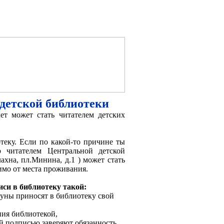
 детской библиотеки
ет может стать читателем детских
еку. Если по какой-то причине ты
 читателем Центральной детской
лахна, пл.Минина, д.1
) может стать
имо от места проживания.
иси в библиотеку такой:
уны приносят в библиотеку свой
ния библиотекой,
й подписью заверяют обязанность