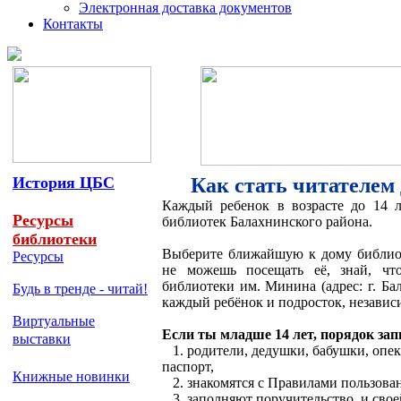
Электронная доставка документов
Контакты
История ЦБС
Как стать читателем
Каждый ребенок в возрасте до 14 л
Ресурсы
библиотек Балахнинского района.
библиотеки
Выберите ближайшую к дому библиот
Ресурсы
не можешь посещать её, знай, что
библиотеки им. Минина (адрес:
г. Ба
Будь в тренде - читай!
каждый ребёнок и подросток, независ
Виртуальные
Если ты младше 14 лет, порядок зап
выставки
1. родители, дедушки, бабушки, опек
паспорт,
Книжные новинки
2. знакомятся с Правилами пользова
3. заполняют поручительство, и свое