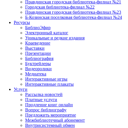
Правдинская городская библиотека-филиал №21
Городская библиотека-филиал №22
Правдинская городская библиотека-филиал №23
Б-Козинская поселковая библиотека-филиал №24
Ресурсы
БиблиоЭфир
Электронный каталог
Уникальные и редкие издания
Краеведение
Выставки
Презентации
Библиография
Буктрейлеры
Видеоролики
Медиатека
Интерактивные игры
Интерактивные плакаты
Услуги
Рассылка новостей
Платные услуги
Продление книг онлайн
Вопрос библиографу
Предложить мероприятие
Межбиблиотечный абонемент
Внутрисистемный обмен