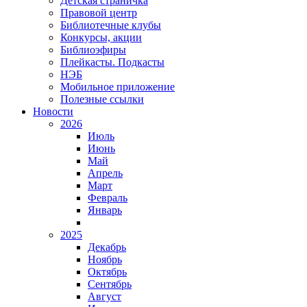
Детская страничка
Правовой центр
Библиотечные клубы
Конкурсы, акции
Библиоэфиры
Плейкасты. Подкасты
НЭБ
Мобильное приложение
Полезные ссылки
Новости
2026
Июль
Июнь
Май
Апрель
Март
Февраль
Январь
2025
Декабрь
Ноябрь
Октябрь
Сентябрь
Август