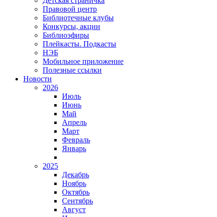
Детская страничка
Правовой центр
Библиотечные клубы
Конкурсы, акции
Библиоэфиры
Плейкасты. Подкасты
НЭБ
Мобильное приложение
Полезные ссылки
Новости
2026
Июль
Июнь
Май
Апрель
Март
Февраль
Январь
2025
Декабрь
Ноябрь
Октябрь
Сентябрь
Август