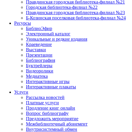
Правдинская городская библиотека-филиал №21
Городская библиотека-филиал №22
Правдинская городская библиотека-филиал №23
Б-Козинская поселковая библиотека-филиал №24
Ресурсы
БиблиоЭфир
Электронный каталог
Уникальные и редкие издания
Краеведение
Выставки
Презентации
Библиография
Буктрейлеры
Видеоролики
Медиатека
Интерактивные игры
Интерактивные плакаты
Услуги
Рассылка новостей
Платные услуги
Продление книг онлайн
Вопрос библиографу
Предложить мероприятие
Межбиблиотечный абонемент
Внутрисистемный обмен