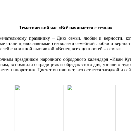
Тематический час «Всё начинается с семьи»
ечательному празднику – Дню семьи, любви и верности, кот
орые стали православными символами семейной любви и верност
телей с книжной выставкой «Венец всех ценностей – семья»
адочным праздником народного обрядового календаря «Иван Куп
нам, вспомнили о традициях и обрядах этого дня, узнали о чудо
ветет папоротник. Цветет он или нет, это остается загадкой и с