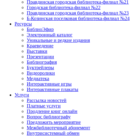
Правдинская городская библиотека-филиал №21
Городская библиотека-филиал №22
Правдинская городская библиотека-филиал №23
Б-Козинская поселковая библиотека-филиал №24
Ресурсы
БиблиоЭфир
Электронный каталог
Уникальные и редкие издания
Краеведение
Выставки
Презентации
Библиография
Буктрейлеры
Видеоролики
Медиатека
Интерактивные игры
Интерактивные плакаты
Услуги
Рассылка новостей
Платные услуги
Продление книг онлайн
Вопрос библиографу
Предложить мероприятие
Межбиблиотечный абонемент
Внутрисистемный обмен