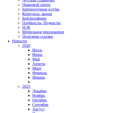
Детская страничка
Правовой центр
Библиотечные клубы
Конкурсы, акции
Библиоэфиры
Плейкасты. Подкасты
НЭБ
Мобильное приложение
Полезные ссылки
Новости
2026
Июль
Июнь
Май
Апрель
Март
Февраль
Январь
2025
Декабрь
Ноябрь
Октябрь
Сентябрь
Август