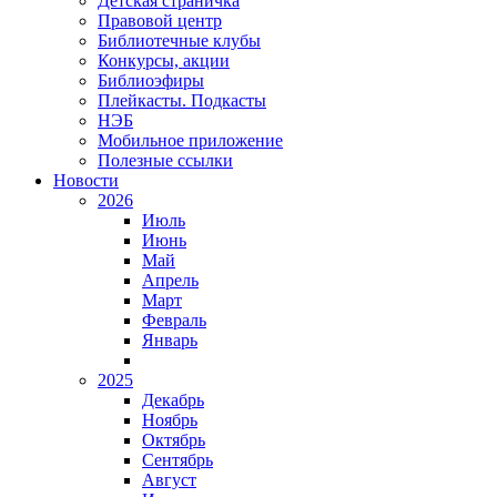
Детская страничка
Правовой центр
Библиотечные клубы
Конкурсы, акции
Библиоэфиры
Плейкасты. Подкасты
НЭБ
Мобильное приложение
Полезные ссылки
Новости
2026
Июль
Июнь
Май
Апрель
Март
Февраль
Январь
2025
Декабрь
Ноябрь
Октябрь
Сентябрь
Август