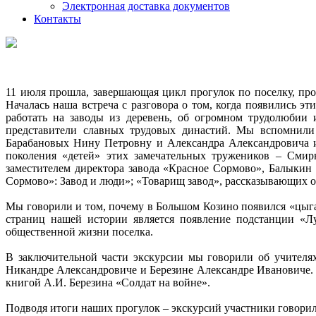
Электронная доставка документов
Контакты
11 июля прошла, завершающая цикл прогулок по поселку, про
Началась наша встреча с разговора о том, когда появились э
работать на заводы из деревень, об огромном трудолюбии
представители славных трудовых династий. Мы вспомнил
Барабановых Нину Петровну и Александра Александровича и 
поколения «детей» этих замечательных тружеников – Смир
заместителем директора завода «Красное Сормово», Балыки
Сормово»: Завод и люди»; «Товарищ завод», рассказывающих 
Мы говорили и том, почему в Большом Козино появился «цыга
страниц нашей истории является появление подстанции «Лу
общественной жизни поселка.
В заключительной части экскурсии мы говорили об учителя
Никандре Александровиче и Березине Александре Ивановиче. 
книгой А.И. Березина «Солдат на войне».
Подводя итоги наших прогулок – экскурсий участники говорил