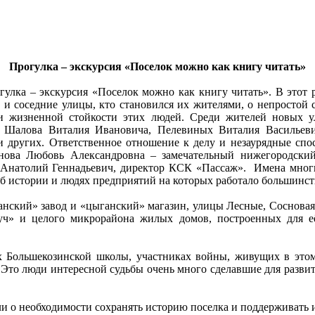
Прогулка – экскурсия «Поселок можно как книгу читать»
гулка – экскурсия «Поселок можно как книгу читать». В этот
ти и соседние улицы, кто становился их жителями, о непростой
 и жизненной стойкости этих людей. Среди жителей новых
и Шалова Виталия Ивановича, Пелевиных Виталия Васильев
других. Ответственное отношение к делу и незаурядные спос
нова Любовь Александровна – замечательный нижегородски
н Анатолий Геннадьевич, директор КСК «Пассаж». Имена мног
об истории и людях предприятий на которых работало большинс
нский» завод и «цыганский» магазин, улицы Лесные, Сосновая, 
ч» и целого микрорайона жилых домов, построенных для её 
х Большекозинской школы, участниках войны, живущих в это
Это люди интересной судьбы очень много сделавшие для развит
и о необходимости сохранять историю поселка и поддерживать и