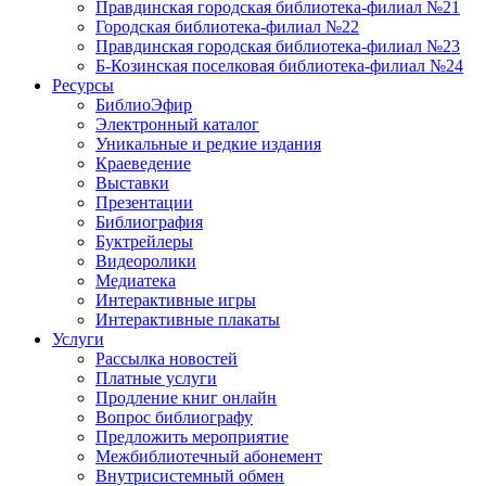
Правдинская городская библиотека-филиал №21
Городская библиотека-филиал №22
Правдинская городская библиотека-филиал №23
Б-Козинская поселковая библиотека-филиал №24
Ресурсы
БиблиоЭфир
Электронный каталог
Уникальные и редкие издания
Краеведение
Выставки
Презентации
Библиография
Буктрейлеры
Видеоролики
Медиатека
Интерактивные игры
Интерактивные плакаты
Услуги
Рассылка новостей
Платные услуги
Продление книг онлайн
Вопрос библиографу
Предложить мероприятие
Межбиблиотечный абонемент
Внутрисистемный обмен