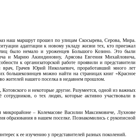
 раз наш маршрут прошел по улицам Скосырева, Серова, Мира.
 ситуации адаптации к новому укладу жизни тех, кто приезжал
 улиц было немало и уроженцев Большого Козино. Это были
ича и Марию Акиндиновну, Арясова Евгения Михайловича,
обности к организаторской работе проявили и представители
й врач, Грачев Юрий Николаевич, проработавший много лет
их большекозинцев можно найти на страницах книг «Красное
тво жителей нашего поселка в недавнем прошлом.
Котовского и некоторые другие. Разумеется, одной из важных
сотрудников, о тех людях, которые активно участвовали в
м микрорайоне – Колемасове Василии Максимовиче, Лухнове
ия образования в нашем поселке. Познакомились с рукописной
нтерес к ее изучению у представителей разных поколений.