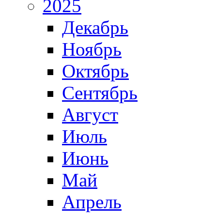
2025
Декабрь
Ноябрь
Октябрь
Сентябрь
Август
Июль
Июнь
Май
Апрель