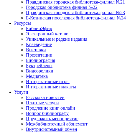
Правдинская городская библиотека-филиал №21
Городская библиотека-филиал №22
Правдинская городская библиотека-филиал №23
Б-Козинская поселковая библиотека-филиал №24
Ресурсы
БиблиоЭфир
Электронный каталог
Уникальные и редкие издания
Краеведение
Выставки
Презентации
Библиография
Буктрейлеры
Видеоролики
Медиатека
Интерактивные игры
Интерактивные плакаты
Услуги
Рассылка новостей
Платные услуги
Продление книг онлайн
Вопрос библиографу
Предложить мероприятие
Межбиблиотечный абонемент
Внутрисистемный обмен