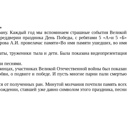
»
трану. Каждый год мы вспоминаем страшные события Великой
реддверии праздника День Победы, с ребятами 5 «А»и 5 «Б»
рова А.И. провелачас памяти«Во имя памяти ушедших, во имя
даты, труженики тыла и дети. Была показана видеопрезентация
ми песнями.
зинцах, участниках Великой Отечественной войны был показан
юбви, о подвиге и победе. И пусть многие парни пали смертью
лся от полученных ран. Минутой молчания почтили память всех
вождении, ставшей уже давно символом этого праздника, песни