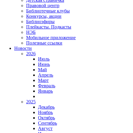
Детская страничка
Правовой центр
Библиотечные клубы
Конкурсы, акции
Библиоэфиры
Плейкасты. Подкасты
НЭБ
Мобильное приложение
Полезные ссылки
Новости
2026
Июль
Июнь
Май
Апрель
Март
Февраль
Январь
2025
Декабрь
Ноябрь
Октябрь
Сентябрь
Август