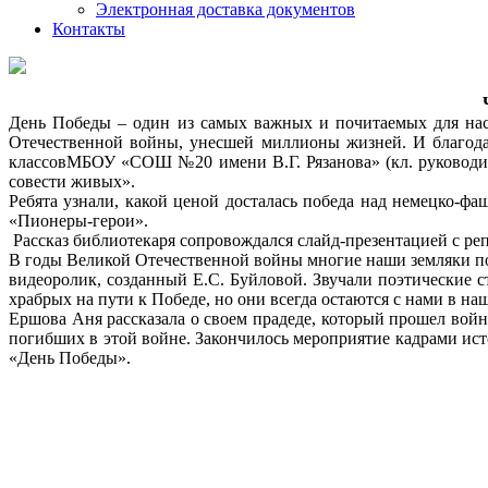
Электронная доставка документов
Контакты
День Победы – один из самых важных и почитаемых для нас
Отечественной войны, унесшей миллионы жизней. И благода
классовМБОУ «СОШ №20 имени В.Г. Рязанова» (кл. руководит
совести живых».
Ребята узнали, какой ценой досталась победа над немецко-фа
«Пионеры-герои».
Рассказ библиотекаря сопровождался слайд-презентацией с р
В годы Великой Отечественной войны многие наши земляки по
видеоролик, созданный Е.С. Буйловой. Звучали поэтические с
храбрых на пути к Победе, но они всегда остаются с нами в на
Ершова Аня рассказала о своем прадеде, который прошел войн
погибших в этой войне. Закончилось мероприятие кадрами ист
«День Победы».