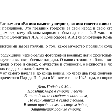
Час памяти «Во имя памяти ушедших, во имя совести живых
 праздников. Это праздник гордости за свой народ и свою с
рим тех, кому обязаны мирным небом над головой. 5 мая, в п
ели: Эрментраут Л.А. и Комиссарова А.А.) библиотекарь Кома
шистскими завоевателями, о том, какое мужество проявили сол
епродукциями черно-белых фотографий военных лет и фронтовы
лучили высокие боевые награды. О наших земляках - большеко
троки о горе и слёзах, о мужестве и стойкости, о нежности и л
ших сердцах и нашей памяти.
у от самого начала и до конца войны, но через два года сконча
орического Парада Победы в Москве в июне 1945 года, в сопро
День Победы 9 Мая –
Праздник мира в стране и весны.
В этот день мы солдат вспоминаем,
Не вернувшихся в семьи с войны.
В этот праздник мы чествуем дедов,
Защитивших родную страну,