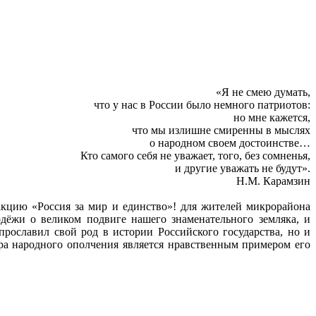
«Я не смею думать,
что у нас в России было немного патриотов:
но мне кажется,
что мы излишне смиренны в мыслях
о народном своем достоинстве…
Кто самого себя не уважает, того, без сомненья,
и другие уважать не будут».
Н.М. Карамзин
акцию «Россия за мир и единство»! для жителей микрорайона
ёжи о великом подвиге нашего знаменательного земляка, и
прославил свой род в истории Российского государства, но и
ора народного ополчения является нравственным примером его