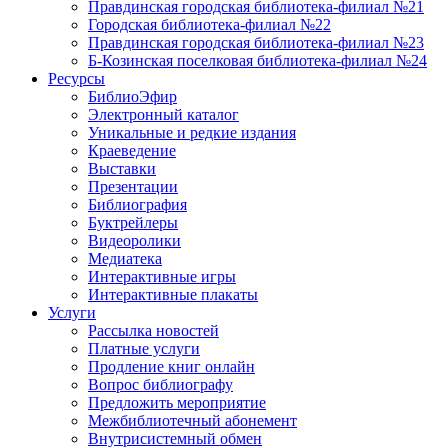
Правдинская городская библиотека-филиал №21
Городская библиотека-филиал №22
Правдинская городская библиотека-филиал №23
Б-Козинская поселковая библиотека-филиал №24
Ресурсы
БиблиоЭфир
Электронный каталог
Уникальные и редкие издания
Краеведение
Выставки
Презентации
Библиография
Буктрейлеры
Видеоролики
Медиатека
Интерактивные игры
Интерактивные плакаты
Услуги
Рассылка новостей
Платные услуги
Продление книг онлайн
Вопрос библиографу
Предложить мероприятие
Межбиблиотечный абонемент
Внутрисистемный обмен