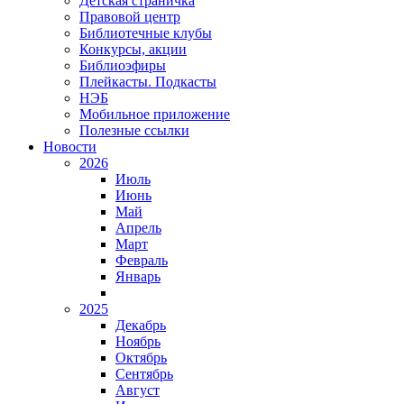
Детская страничка
Правовой центр
Библиотечные клубы
Конкурсы, акции
Библиоэфиры
Плейкасты. Подкасты
НЭБ
Мобильное приложение
Полезные ссылки
Новости
2026
Июль
Июнь
Май
Апрель
Март
Февраль
Январь
2025
Декабрь
Ноябрь
Октябрь
Сентябрь
Август