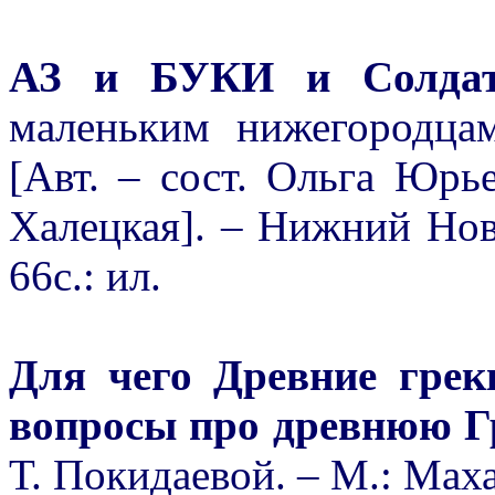
АЗ и БУКИ и Солда
маленьким нижегородца
[Авт. – сост. Ольга Юрь
Халецкая]. – Нижний Нов
66с.: ил.
Для чего Древние гре
вопросы про древнюю 
Т. Покидаевой. – М.: Махао