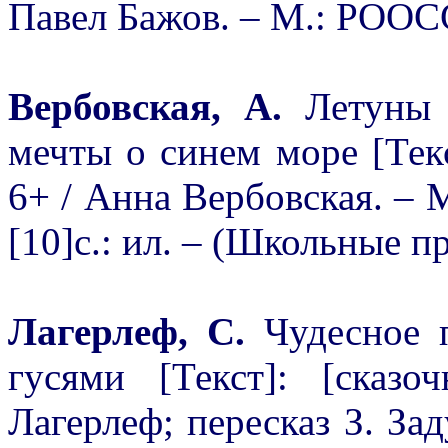
Павел Бажов. – М.: РООССА
Вербовская, А.
Летуны 
мечты о синем море [Текс
6+ / Анна Вербовская. – М
[10]с.: ил. – (Школьные 
Лагерлеф, С.
Чудесное 
гусями [Текст]: [сказ
Лагерлеф; пересказ З. За