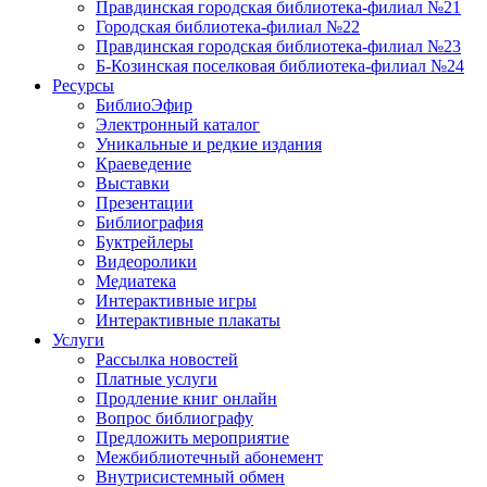
Правдинская городская библиотека-филиал №21
Городская библиотека-филиал №22
Правдинская городская библиотека-филиал №23
Б-Козинская поселковая библиотека-филиал №24
Ресурсы
БиблиоЭфир
Электронный каталог
Уникальные и редкие издания
Краеведение
Выставки
Презентации
Библиография
Буктрейлеры
Видеоролики
Медиатека
Интерактивные игры
Интерактивные плакаты
Услуги
Рассылка новостей
Платные услуги
Продление книг онлайн
Вопрос библиографу
Предложить мероприятие
Межбиблиотечный абонемент
Внутрисистемный обмен