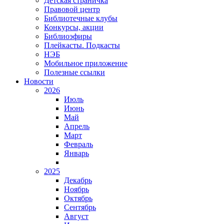
Детская страничка
Правовой центр
Библиотечные клубы
Конкурсы, акции
Библиоэфиры
Плейкасты. Подкасты
НЭБ
Мобильное приложение
Полезные ссылки
Новости
2026
Июль
Июнь
Май
Апрель
Март
Февраль
Январь
2025
Декабрь
Ноябрь
Октябрь
Сентябрь
Август