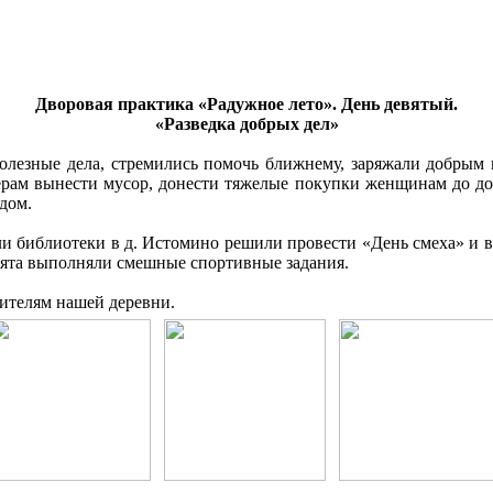
Дворовая практика «Радужное лето». День девятый.
«Разведка добрых дел»
полезные дела, стремились помочь ближнему, заряжали добры
ерам вынести мусор, донести тяжелые покупки женщинам до дом
 дом.
ли библиотеки в д. Истомино решили провести «День смеха» и в 
ебята выполняли смешные спортивные задания.
жителям нашей деревни.