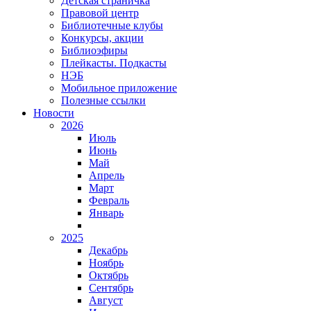
Детская страничка
Правовой центр
Библиотечные клубы
Конкурсы, акции
Библиоэфиры
Плейкасты. Подкасты
НЭБ
Мобильное приложение
Полезные ссылки
Новости
2026
Июль
Июнь
Май
Апрель
Март
Февраль
Январь
2025
Декабрь
Ноябрь
Октябрь
Сентябрь
Август