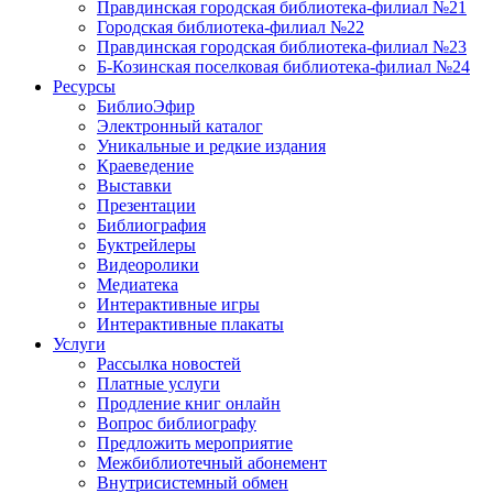
Правдинская городская библиотека-филиал №21
Городская библиотека-филиал №22
Правдинская городская библиотека-филиал №23
Б-Козинская поселковая библиотека-филиал №24
Ресурсы
БиблиоЭфир
Электронный каталог
Уникальные и редкие издания
Краеведение
Выставки
Презентации
Библиография
Буктрейлеры
Видеоролики
Медиатека
Интерактивные игры
Интерактивные плакаты
Услуги
Рассылка новостей
Платные услуги
Продление книг онлайн
Вопрос библиографу
Предложить мероприятие
Межбиблиотечный абонемент
Внутрисистемный обмен