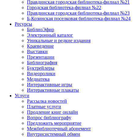
Правдинская городская библиотека-филиал №21
Городская библиотека-филиал №22
Правдинская городская библиотека-филиал №23
Б-Козинская поселковая библиотека-филиал №24
Ресурсы
БиблиоЭфир
Электронный каталог
Уникальные и редкие издания
Краеведение
Выставки
Презентации
Библиография
Буктрейлеры
Видеоролики
Медиатека
Интерактивные игры
Интерактивные плакаты
Услуги
Рассылка новостей
Платные услуги
Продление книг онлайн
Вопрос библиографу
Предложить мероприятие
Межбиблиотечный абонемент
Внутрисистемный обмен