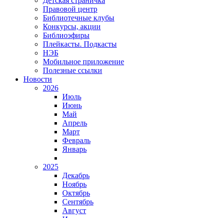
Детская страничка
Правовой центр
Библиотечные клубы
Конкурсы, акции
Библиоэфиры
Плейкасты. Подкасты
НЭБ
Мобильное приложение
Полезные ссылки
Новости
2026
Июль
Июнь
Май
Апрель
Март
Февраль
Январь
2025
Декабрь
Ноябрь
Октябрь
Сентябрь
Август