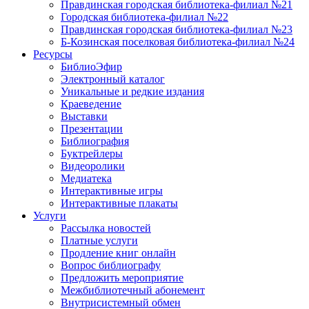
Правдинская городская библиотека-филиал №21
Городская библиотека-филиал №22
Правдинская городская библиотека-филиал №23
Б-Козинская поселковая библиотека-филиал №24
Ресурсы
БиблиоЭфир
Электронный каталог
Уникальные и редкие издания
Краеведение
Выставки
Презентации
Библиография
Буктрейлеры
Видеоролики
Медиатека
Интерактивные игры
Интерактивные плакаты
Услуги
Рассылка новостей
Платные услуги
Продление книг онлайн
Вопрос библиографу
Предложить мероприятие
Межбиблиотечный абонемент
Внутрисистемный обмен