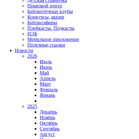
Детская страничка
Правовой центр
Библиотечные клубы
Конкурсы, акции
Библиоэфиры
Плейкасты. Подкасты
НЭБ
Мобильное приложение
Полезные ссылки
Новости
2026
Июль
Июнь
Май
Апрель
Март
Февраль
Январь
2025
Декабрь
Ноябрь
Октябрь
Сентябрь
Август