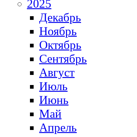
2025
Декабрь
Ноябрь
Октябрь
Сентябрь
Август
Июль
Июнь
Май
Апрель