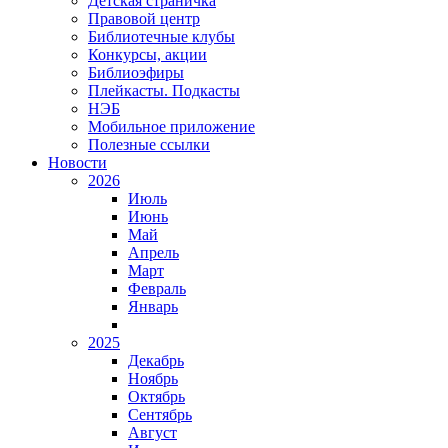
Детская страничка
Правовой центр
Библиотечные клубы
Конкурсы, акции
Библиоэфиры
Плейкасты. Подкасты
НЭБ
Мобильное приложение
Полезные ссылки
Новости
2026
Июль
Июнь
Май
Апрель
Март
Февраль
Январь
2025
Декабрь
Ноябрь
Октябрь
Сентябрь
Август