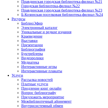
Правдинская городская библиотека-филиал №21
Городская библиотека-филиал №22
Правдинская городская библиотека-филиал №23
Б-Козинская поселковая библиотека-филиал №24
Ресурсы
БиблиоЭфир
Электронный каталог
Уникальные и редкие издания
Краеведение
Выставки
Презентации
Библиография
Буктрейлеры
Видеоролики
Медиатека
Интерактивные игры
Интерактивные плакаты
Услуги
Рассылка новостей
Платные услуги
Продление книг онлайн
Вопрос библиографу
Предложить мероприятие
Межбиблиотечный абонемент
Внутрисистемный обмен