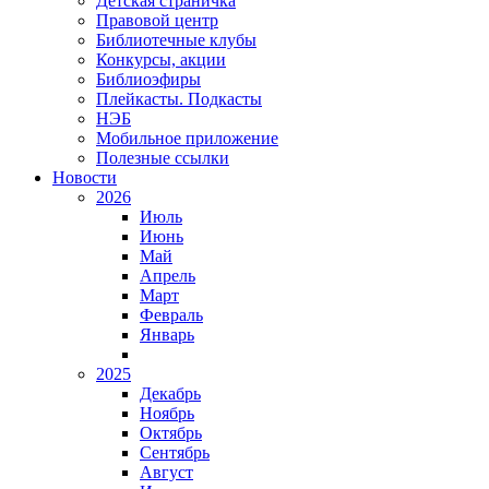
Детская страничка
Правовой центр
Библиотечные клубы
Конкурсы, акции
Библиоэфиры
Плейкасты. Подкасты
НЭБ
Мобильное приложение
Полезные ссылки
Новости
2026
Июль
Июнь
Май
Апрель
Март
Февраль
Январь
2025
Декабрь
Ноябрь
Октябрь
Сентябрь
Август