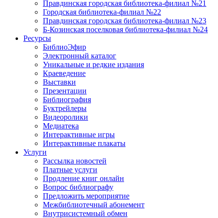
Правдинская городская библиотека-филиал №21
Городская библиотека-филиал №22
Правдинская городская библиотека-филиал №23
Б-Козинская поселковая библиотека-филиал №24
Ресурсы
БиблиоЭфир
Электронный каталог
Уникальные и редкие издания
Краеведение
Выставки
Презентации
Библиография
Буктрейлеры
Видеоролики
Медиатека
Интерактивные игры
Интерактивные плакаты
Услуги
Рассылка новостей
Платные услуги
Продление книг онлайн
Вопрос библиографу
Предложить мероприятие
Межбиблиотечный абонемент
Внутрисистемный обмен