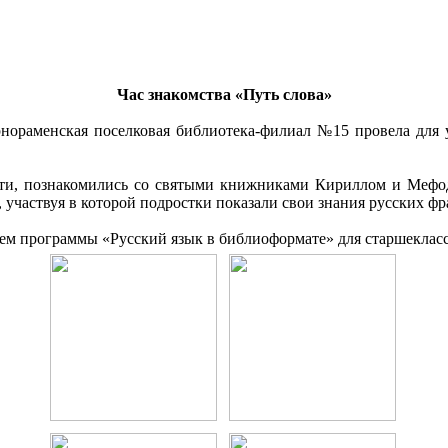
Час знакомства «Путь слова»
ернораменская поселковая библиотека-филиал №15 провела д
ти, познакомились со святыми книжниками Кириллом и Мефод
участвуя в которой подростки показали свои знания русских фра
ем программы «Русский язык в библиоформате» для старшекласс