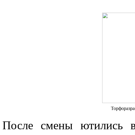
Торфоразра
После смены ютились в