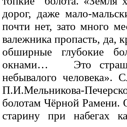
топкие болота. «Земля х
дорог, даже мало-мальс
почти нет, зато много 
валежника пропасть, да, к
обширные глубокие бо
окнами… Это страшны
небывалого человека». С
П.И.Мельникова-Печер
болотам Чёрной Рамени. 
старину при набегах к