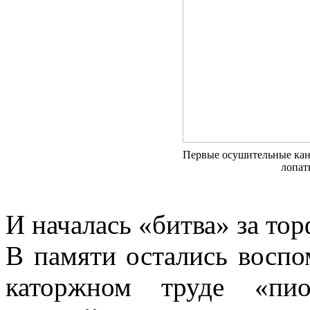
Первые осушительные кан
лопат
И началась «битва» за тор
В памяти остались воспо
каторжном труде «пио